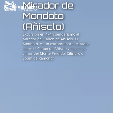
Mirador de
Mondoto
(Añisclo)
Excursión en 4×4 y senderismo al
Mirador del Cañón de Añisclo. El
Mondoto, es un extraordinario Mirador
sobre el Cañón de Añisclo y hacia las
cimas del Monte Perdido, Cilindro o
Soum de Ramond.