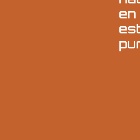
en
es
pu