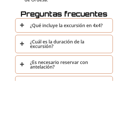
Preguntas frecuentes
¿Qué incluye la excursión en 4x4?
¿Cuál es la duración de la
excursión?
¿Es necesario reservar con
antelación?
¿Qué debo llevar para la excursión?
¿Las excursiones son aptas para
todas las edades?
¿Qué sucede si el clima no es
favorable?