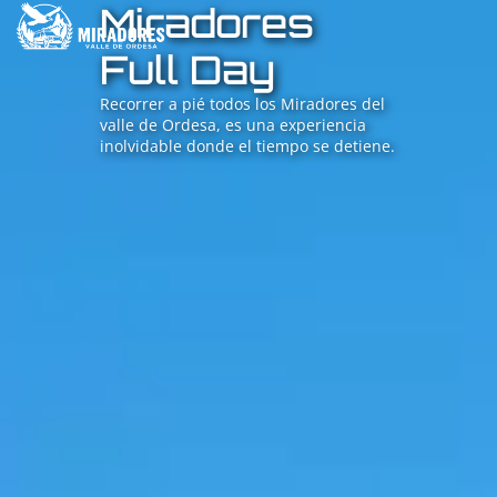
Miradores
Full Day
Recorrer a pié todos los Miradores del
valle de Ordesa, es una experiencia
inolvidable donde el tiempo se detiene.